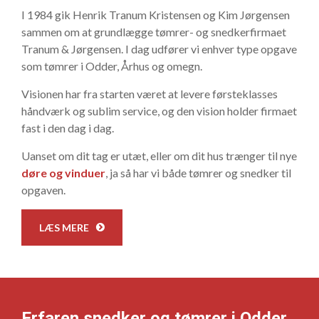
I 1984 gik Henrik Tranum Kristensen og Kim Jørgensen
sammen om at grundlægge tømrer- og snedkerfirmaet
Tranum & Jørgensen. I dag udfører vi enhver type opgave
som tømrer i Odder, Århus og omegn.
Visionen har fra starten været at levere førsteklasses
håndværk og sublim service, og den vision holder firmaet
fast i den dag i dag.
Uanset om dit tag er utæt, eller om dit hus trænger til nye
døre og vinduer
, ja så har vi både tømrer og snedker til
opgaven.
LÆS MERE
Erfaren snedker og tømrer i Odder