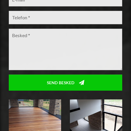
TELEFON
*
BESKED
*
SEND BESKED