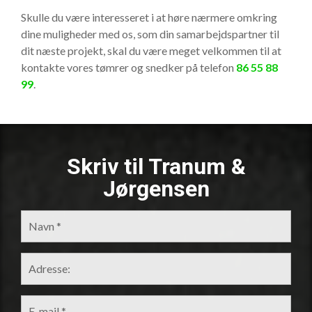
Skulle du være interesseret i at høre nærmere omkring
dine muligheder med os, som din samarbejdspartner til
dit næste projekt, skal du være meget velkommen til at
kontakte vores tømrer og snedker på telefon
86 55 88
99
.
Skriv til Tranum &
Jørgensen
NAVN
*
ADRESSE
E-MAIL
*