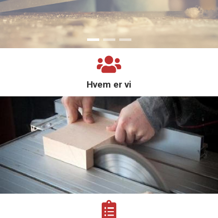
Nybygninger
Tilbygning
Ombygning
Køkkener
Terrasser
Hvem er vi