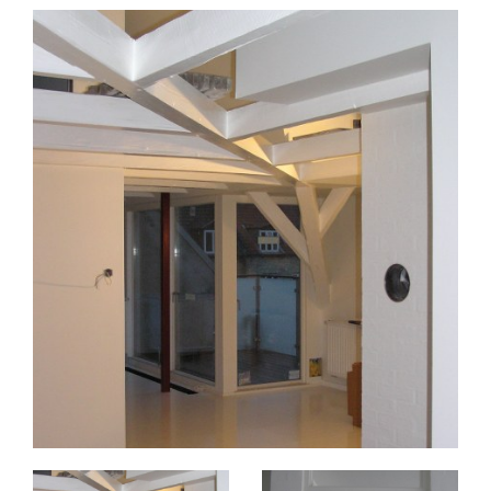
Nybygninger
Tilbygning
Ombygning
Køkkener
Terrasser