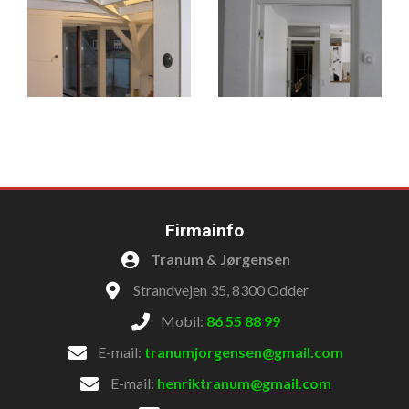
Firmainfo
Tranum & Jørgensen
Strandvejen 35, 8300 Odder
Mobil:
86 55 88 99
E-mail:
tranumjorgensen@gmail.com
E-mail:
henriktranum@gmail.com